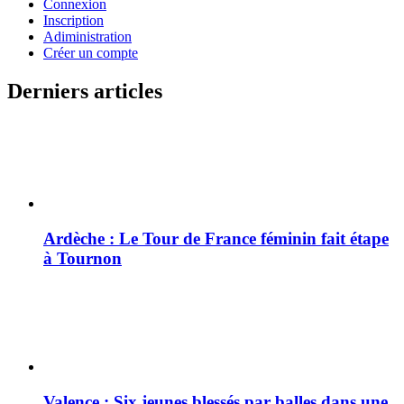
Connexion
Inscription
Adiministration
Créer un compte
Derniers articles
Ardèche : Le Tour de France féminin fait étape
à Tournon
Valence : Six jeunes blessés par balles dans une