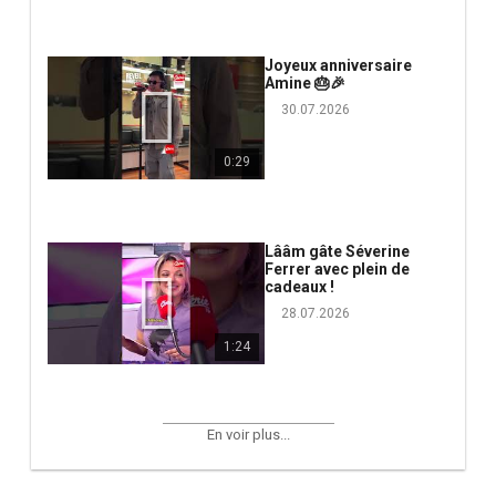
Joyeux anniversaire
Amine 🎂🎉
30.07.2026
0:29
Lââm gâte Séverine
Ferrer avec plein de
cadeaux !
28.07.2026
1:24
En voir plus...