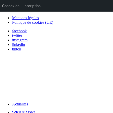
Connexion
Inscription
Mentions légales
Politique de cookies (UE)
facebook
twitter
instagram
linkedin
tiktok
Actualités
WEB RADIO