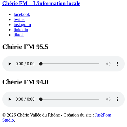
Chérie FM – L’information locale
facebook
twitter
instagram
linkedin
tiktok
Chérie FM 95.5
Chérie FM 94.0
© 2026 Chérie Vallée du Rhône - Création du site :
Jus2Pom
Studio
.