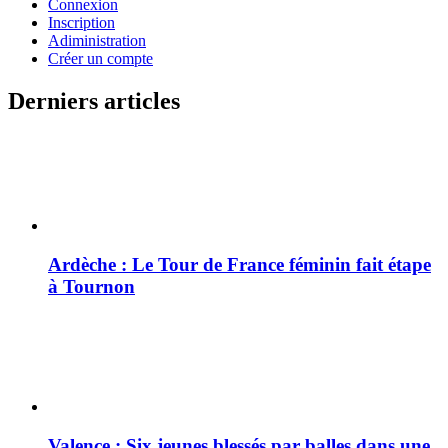
Connexion
Inscription
Adiministration
Créer un compte
Derniers articles
Ardèche : Le Tour de France féminin fait étape
à Tournon
Valence : Six jeunes blessés par balles dans une