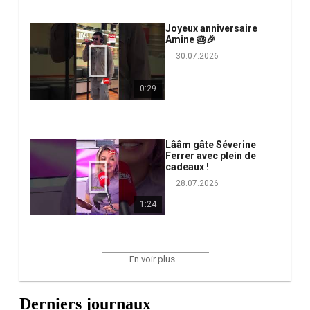
Joyeux anniversaire
Amine 🎂🎉
30.07.2026
0:29
Lââm gâte Séverine
Ferrer avec plein de
cadeaux !
28.07.2026
1:24
En voir plus...
Derniers journaux