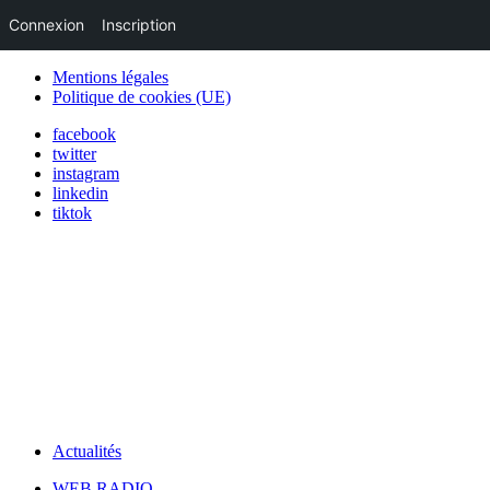
Connexion
Inscription
Mentions légales
Politique de cookies (UE)
facebook
twitter
instagram
linkedin
tiktok
Actualités
WEB RADIO