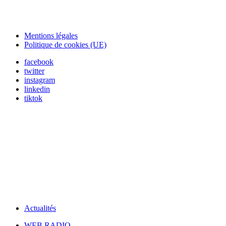
Mentions légales
Politique de cookies (UE)
facebook
twitter
instagram
linkedin
tiktok
Actualités
WEB RADIO