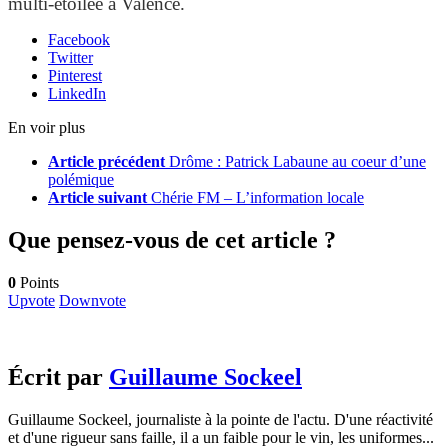
multi-étoilée à Valence.
Facebook
Twitter
Pinterest
LinkedIn
En voir plus
Article précédent
Drôme : Patrick Labaune au coeur d’une
polémique
Article suivant
Chérie FM – L’information locale
Que pensez-vous de cet article ?
0
Points
Upvote
Downvote
Écrit par
Guillaume Sockeel
Guillaume Sockeel, journaliste à la pointe de l'actu. D'une réactivité
et d'une rigueur sans faille, il a un faible pour le vin, les uniformes...