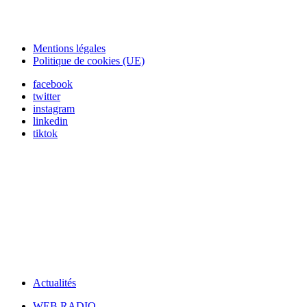
Mentions légales
Politique de cookies (UE)
facebook
twitter
instagram
linkedin
tiktok
Actualités
WEB RADIO