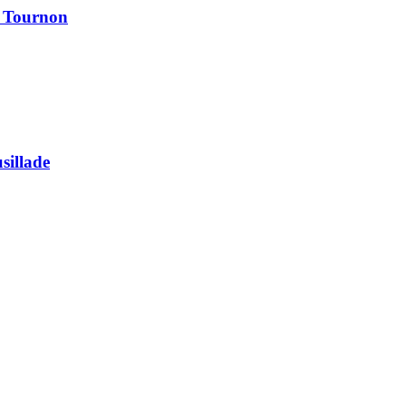
à Tournon
usillade