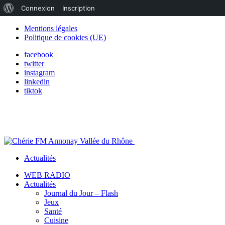
À
Connexion
Inscription
propos
Mentions légales
Politique de cookies (UE)
de
facebook
WordPress
twitter
instagram
linkedin
tiktok
Actualités
WEB RADIO
Actualités
Journal du Jour – Flash
Jeux
Santé
Cuisine