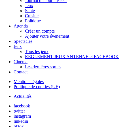
Journal du Jour – Flash
Jeux
Santé
Cuisine
Politique
Agenda
Créer un compte
Ajouter votre évènement
Spectacles
Jeux
Tous les jeux
REGLEMENT JEUX ANTENNE et FACEBOOK
Cinéma
Les dernières sorties
Contact
Mentions légales
Politique de cookies (UE)
Actualités
facebook
twitter
instagram
linkedin
tiktok