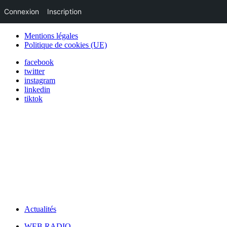
Connexion
Inscription
Mentions légales
Politique de cookies (UE)
facebook
twitter
instagram
linkedin
tiktok
Actualités
WEB RADIO