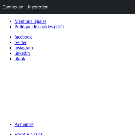
Connexion
Inscription
Mentions légales
Politique de cookies (UE)
facebook
twitter
instagram
linkedin
tiktok
Actualités
WEB RADIO