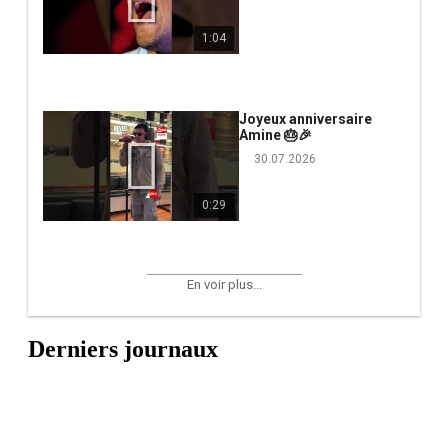
1:04
Joyeux anniversaire
Amine 🎂🎉
30.07.2026
0:29
En voir plus...
Derniers journaux