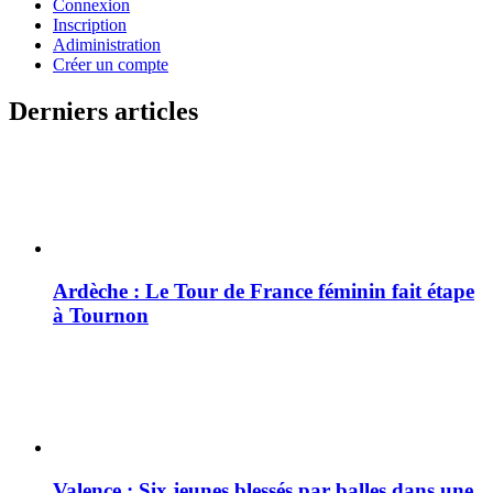
Connexion
Inscription
Adiministration
Créer un compte
Derniers articles
Ardèche : Le Tour de France féminin fait étape
à Tournon
Valence : Six jeunes blessés par balles dans une