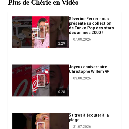
Plus de Chérie en Vidéo
Séverine Ferrer nous
présente sa collection
de Funko Pop des stars
des années 2000 !
07.08.2026
2:29
Joyeux anniversaire
Christophe Willem ❤️
03.08.2026
0:28
5 titres à écouter à la
plage
31.07.2026