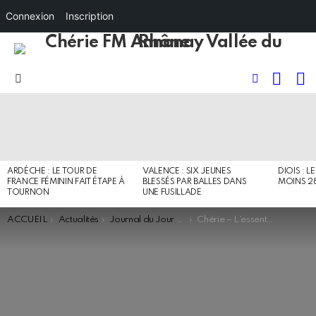
Connexion
Inscription
RECHE
I
FOLLOW
Menu
US
DERNIERS
ARTICLES
ARDÈCHE : LE TOUR DE
VALENCE : SIX JEUNES
DIOIS : L
FRANCE FÉMININ FAIT ÉTAPE À
BLESSÉS PAR BALLES DANS
MOINS 2
TOURNON
UNE FUSILLADE
You are here:
ACCUEIL
Actualités
Journal du Jour - Flash
Chérie – L’essentiel de l’actualité (94.0)