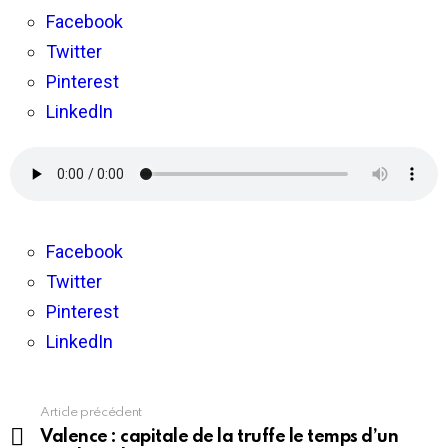
Chérie
–
Facebook
L’essentiel
Twitter
de
l’actualité
Pinterest
(94.0)
LinkedIn
Facebook
Twitter
Pinterest
LinkedIn
Article précédent
En
voir
Valence : capitale de la truffe le temps d’un