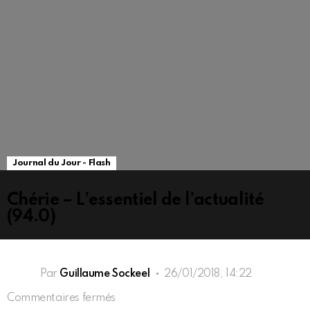
Journal du Jour - Flash
Chérie – L’essentiel de l’actualité
(94.0)
Par
Guillaume Sockeel
26/01/2018, 14:22
sur
Commentaires fermés