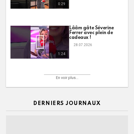
0:29
Lââm gâte Séverine
Ferrer avec plein de
cadeaux !
28.07.2026
1:24
En voir plus...
DERNIERS JOURNAUX