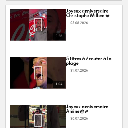
Joyeux anniversaire
Christophe Willem ❤️
03.08.2026
0:28
5 titres à écouter à la
plage
31.07.2026
1:04
Joyeux anniversaire
Amine 🎂🎉
30.07.2026