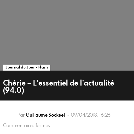
Journal du Jour - Flash
Chérie – L’essentiel de l’actualité
(94.0)
Par
Guillaume Sockeel
09/04/2018, 16:26
sur
Commentaires fermés
Chérie