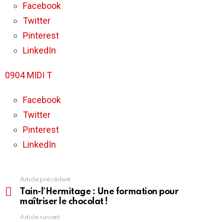
–
Facebook
L’essentiel
Twitter
de
l’actualité
Pinterest
(94.0)
LinkedIn
0904 MIDI T
Facebook
Twitter
Pinterest
LinkedIn
Article précédent
En
voir
Tain-l’Hermitage : Une formation pour
plus
maîtriser le chocolat !
Article suivant