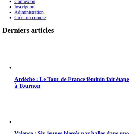
Connexion
Inscription
Adiministration
Créer un compte
Derniers articles
Ardèche : Le Tour de France féminin fait étape
à Tournon
Valence : Six jeunes blessés par balles dans une