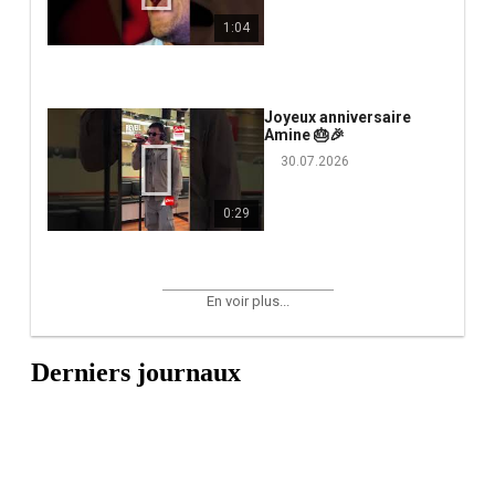
1:04
Joyeux anniversaire
Amine 🎂🎉
30.07.2026
0:29
En voir plus...
Derniers journaux