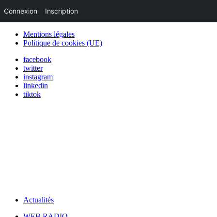
Connexion
Inscription
Mentions légales
Politique de cookies (UE)
facebook
twitter
instagram
linkedin
tiktok
Actualités
WEB RADIO