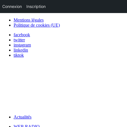
Connexion
Inscription
Mentions légales
Politique de cookies (UE)
facebook
twitter
instagram
linkedin
tiktok
Actualités
WEB RADIO