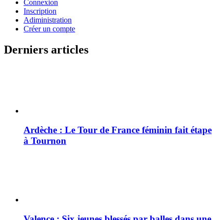
Connexion
Inscription
Adiministration
Créer un compte
Derniers articles
Ardèche : Le Tour de France féminin fait étape
à Tournon
Valence : Six jeunes blessés par balles dans une