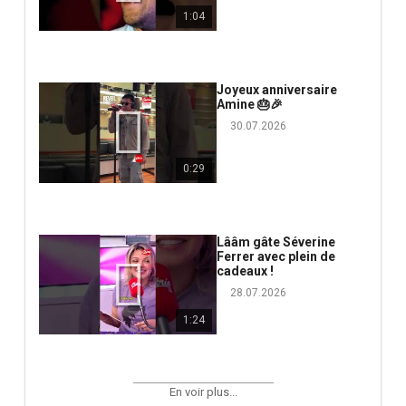
1:04
Joyeux anniversaire
Amine 🎂🎉
30.07.2026
0:29
Lââm gâte Séverine
Ferrer avec plein de
cadeaux !
28.07.2026
1:24
En voir plus...