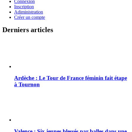
Connexion
Inscription
Adiministration
Créer un compte
Derniers articles
Ardèche : Le Tour de France féminin fait étape
à Tournon
Valence : Six jeunes blessés par balles dans une