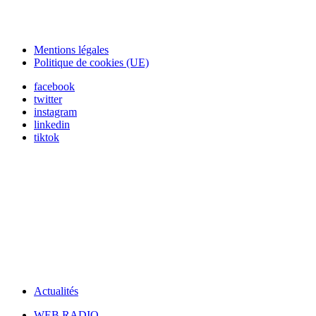
Mentions légales
Politique de cookies (UE)
facebook
twitter
instagram
linkedin
tiktok
Actualités
WEB RADIO