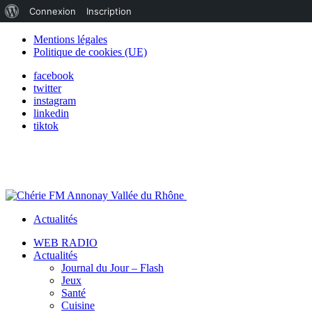
À
Connexion
Inscription
propos
Mentions légales
Politique de cookies (UE)
de
facebook
WordPress
twitter
instagram
linkedin
tiktok
Actualités
WEB RADIO
Actualités
Journal du Jour – Flash
Jeux
Santé
Cuisine