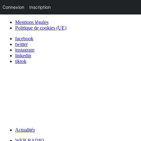
Connexion
Inscription
Mentions légales
Politique de cookies (UE)
facebook
twitter
instagram
linkedin
tiktok
Actualités
WEB RADIO