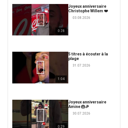
Joyeux anniversaire
Christophe Willem ❤️
03.08.2026
0:28
5 titres à écouter à la
plage
31.07.2026
1:04
Joyeux anniversaire
Amine 🎂🎉
30.07.2026
0:29