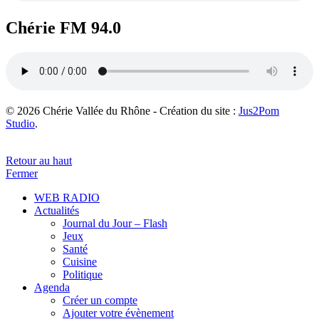
Chérie FM 94.0
© 2026 Chérie Vallée du Rhône - Création du site :
Jus2Pom
Studio
.
Retour au haut
Fermer
WEB RADIO
Actualités
Journal du Jour – Flash
Jeux
Santé
Cuisine
Politique
Agenda
Créer un compte
Ajouter votre évènement