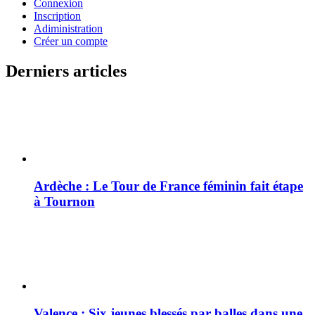
Connexion
Inscription
Adiministration
Créer un compte
Derniers articles
Ardèche : Le Tour de France féminin fait étape
à Tournon
Valence : Six jeunes blessés par balles dans une