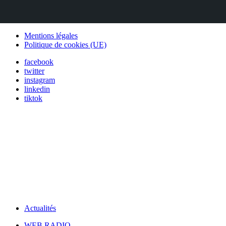
Mentions légales
Politique de cookies (UE)
facebook
twitter
instagram
linkedin
tiktok
Actualités
WEB RADIO