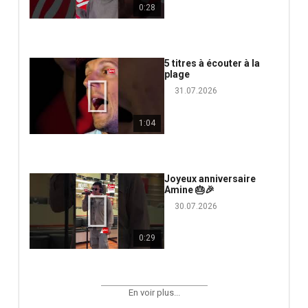
0:28
5 titres à écouter à la
plage
31.07.2026
1:04
Joyeux anniversaire
Amine 🎂🎉
30.07.2026
0:29
En voir plus...