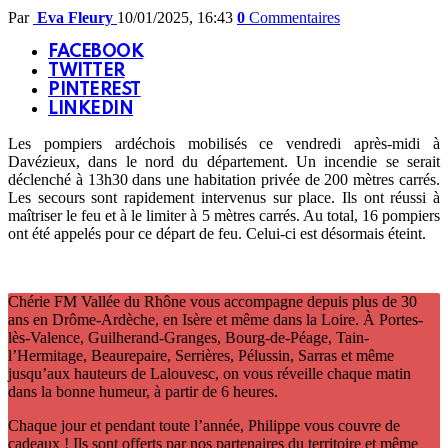
Par
Eva Fleury
10/01/2025, 16:43
0
Commentaires
FACEBOOK
TWITTER
PINTEREST
LINKEDIN
Les pompiers ardéchois mobilisés ce vendredi après-midi à
Davézieux, dans le nord du département. Un incendie se serait
déclenché à 13h30 dans une habitation privée de 200 mètres carrés.
Les secours sont rapidement intervenus sur place. Ils ont réussi à
maîtriser le feu et à le limiter à 5 mètres carrés. Au total, 16 pompiers
ont été appelés pour ce départ de feu. Celui-ci est désormais éteint.
Chérie FM Vallée du Rhône vous accompagne depuis plus de 30
ans en Drôme-Ardèche, en Isère et même dans la Loire. À Portes-
lès-Valence, Guilherand-Granges, Bourg-de-Péage, Tain-
l’Hermitage, Beaurepaire, Serrières, Pélussin, Sarras et même
jusqu’aux hauteurs de Lalouvesc, on vous réveille chaque matin
dans la bonne humeur, à partir de 6 heures.
Chaque jour et pendant toute l’année, Philippe vous couvre de
cadeaux ! Ils sont offerts par nos partenaires du territoire et même