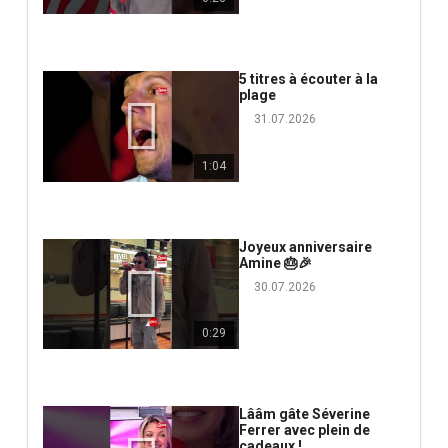
5 titres à écouter à la
plage
31.07.2026
1:04
Joyeux anniversaire
Amine 🎂🎉
30.07.2026
0:29
Lââm gâte Séverine
Ferrer avec plein de
cadeaux !