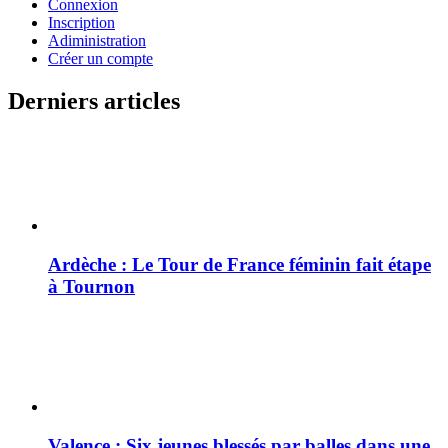
Connexion
Inscription
Adiministration
Créer un compte
Derniers articles
Ardèche : Le Tour de France féminin fait étape
à Tournon
Valence : Six jeunes blessés par balles dans une