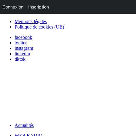
Connexion
Inscription
Mentions légales
Politique de cookies (UE)
facebook
twitter
instagram
linkedin
tiktok
Actualités
WEB RADIO