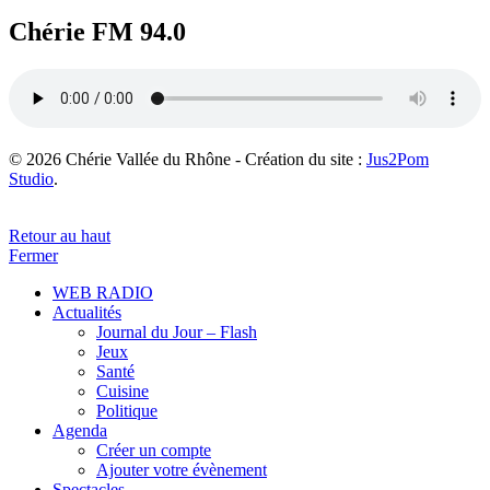
Chérie FM 94.0
© 2026 Chérie Vallée du Rhône - Création du site :
Jus2Pom
Studio
.
Retour au haut
Fermer
WEB RADIO
Actualités
Journal du Jour – Flash
Jeux
Santé
Cuisine
Politique
Agenda
Créer un compte
Ajouter votre évènement
Spectacles