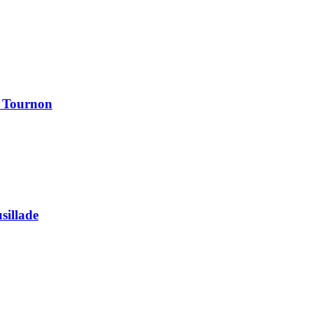
à Tournon
usillade