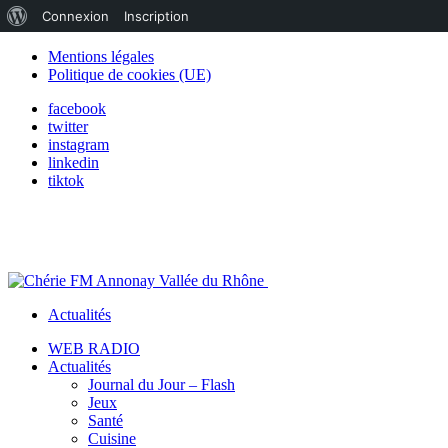
À
Connexion
Inscription
propos
Mentions légales
Politique de cookies (UE)
de
facebook
WordPress
twitter
instagram
linkedin
tiktok
Actualités
WEB RADIO
Actualités
Journal du Jour – Flash
Jeux
Santé
Cuisine