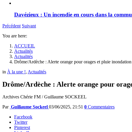
Davézieux : Un incendie en cours dans la comm
Précédent
Suivant
You are here:
ACCUEIL
Actualités
Actualités
Drôme/Ardèche : Alerte orange pour orages et pluie inondation
in
À la une !
,
Actualités
Drôme/Ardèche : Alerte orange pour orages
Archives Chérie FM / Guillaume SOCKEEL
Par
Guillaume Sockeel
03/06/2025, 21:51
0
Commentaires
Facebook
Twitter
Pinterest