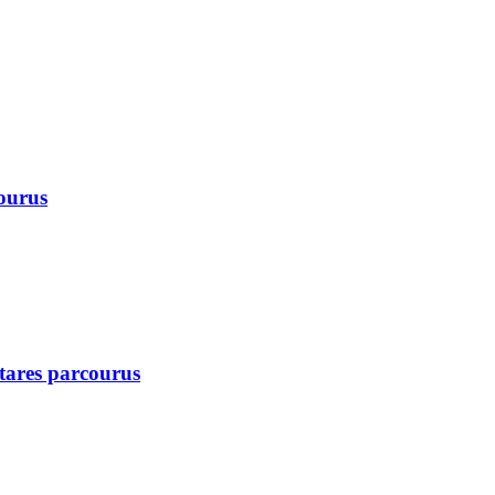
courus
ctares parcourus