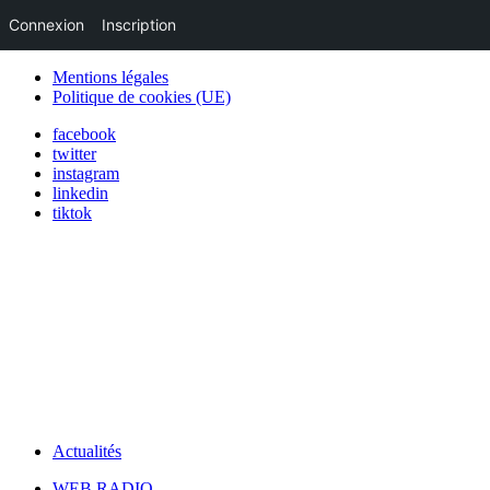
Connexion
Inscription
Mentions légales
Politique de cookies (UE)
facebook
twitter
instagram
linkedin
tiktok
Actualités
WEB RADIO