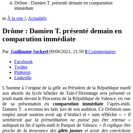
Drôme : Damien T. présenté demain en comparution
immédiate
in
À la une !
,
Actualités
Drôme : Damien T. présenté demain en
comparution immédiate
Par
Guillaume Sockeel
09/06/2021, 21:59
0
Commentaires
Facebook
Twitter
Pinterest
LinkedIn
L’homme à l’origine de la gifle au Président de la République mardi
aux abords du lycée hôtelier de Tain-l’Hermitage sera présenté ce
jeudi matin devant le Procureur de la République de Valence, en vue
de sa présentation en
comparution immédiate
l’après-midi.
Damien T. a reconnu les faits lors de son audition. Ce Drômois sans
emploi aurait soutenu avoir agi d’instinct et « sans réfléchir ». «
Il
semblerait que la préméditation ne puisse pas être retenue
»
indiquait en fin d’après-midi le Parquet de Valence.
«
Il explique être
proche de la mouvance des
gilets jaunes
et avoir des convictions