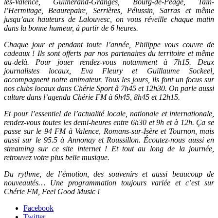
lès-Valence, Guilherand-Granges, Bourg-de-Péage, Tain-
l’Hermitage, Beaurepaire, Serrières, Pélussin, Sarras et même
jusqu’aux hauteurs de Lalouvesc, on vous réveille chaque matin
dans la bonne humeur, à partir de 6 heures.
Chaque jour et pendant toute l’année, Philippe vous couvre de
cadeaux ! Ils sont offerts par nos partenaires du territoire et même
au-delà. Pour jouer rendez-vous notamment à 7h15. Deux
journalistes locaux, Eva Fleury et Guillaume Sockeel,
accompagnent notre animateur. Tous les jours, ils font un focus sur
nos clubs locaux dans Chérie Sport à 7h45 et 12h30. On parle aussi
culture dans l’agenda Chérie FM à 6h45, 8h45 et 12h15.
Et pour l’essentiel de l’actualité locale, nationale et internationale,
rendez-vous toutes les demi-heures entre 6h30 et 9h et à 12h. Ça se
passe sur le 94 FM à Valence, Romans-sur-Isère et Tournon, mais
aussi sur le 95.5 à Annonay et Roussillon. Écoutez-nous aussi en
streaming sur ce site internet ! Et tout au long de la journée,
retrouvez votre plus belle musique.
Du rythme, de l’émotion, des souvenirs et aussi beaucoup de
nouveautés… Une programmation toujours variée et c’est sur
Chérie FM, Feel Good Music !
Facebook
Twitter