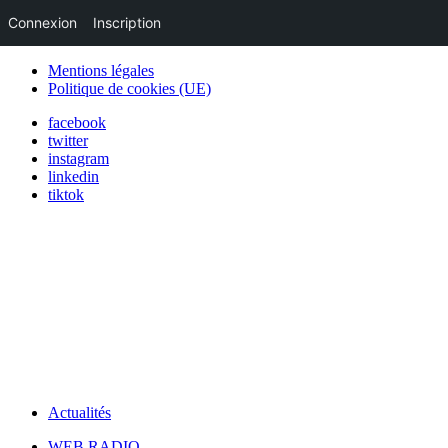
Connexion
Inscription
Mentions légales
Politique de cookies (UE)
facebook
twitter
instagram
linkedin
tiktok
Actualités
WEB RADIO