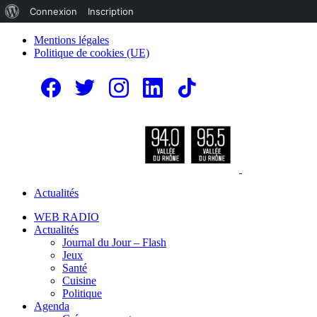
À
Connexion
Inscription
propos
Mentions légales
Politique de cookies (UE)
de
WordPress
Actualités
WEB RADIO
Actualités
Journal du Jour – Flash
Jeux
Santé
Cuisine
Politique
Agenda