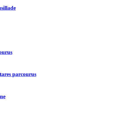
usillade
courus
ctares parcourus
une