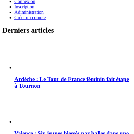
Connexion
Inscription
Adiministration
Créer un compte
Derniers articles
Ardèche : Le Tour de France féminin fait étape
à Tournon
Valence : Six jeunes blessés par balles dans une