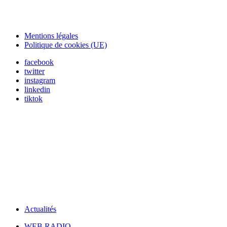
Mentions légales
Politique de cookies (UE)
facebook
twitter
instagram
linkedin
tiktok
Actualités
WEB RADIO