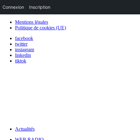
Connexion
Inscription
Mentions légales
Politique de cookies (UE)
facebook
twitter
instagram
linkedin
tiktok
Actualités
WEB RADIO