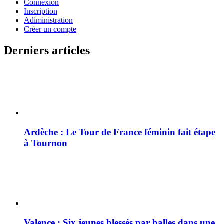
Connexion
Inscription
Adiministration
Créer un compte
Derniers articles
Ardèche : Le Tour de France féminin fait étape
à Tournon
Valence : Six jeunes blessés par balles dans une