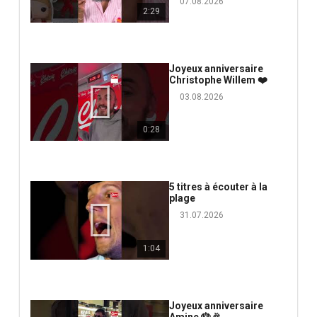
07.08.2026
2:29
Joyeux anniversaire
Christophe Willem ❤️
03.08.2026
0:28
5 titres à écouter à la
plage
31.07.2026
1:04
Joyeux anniversaire
Amine 🎂🎉