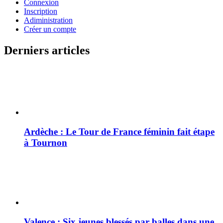
Connexion
Inscription
Adiministration
Créer un compte
Derniers articles
Ardèche : Le Tour de France féminin fait étape
à Tournon
Valence : Six jeunes blessés par balles dans une