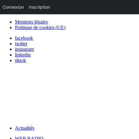
Connexion
Inscription
Mentions légales
Politique de cookies (UE)
facebook
twitter
instagram
linkedin
tiktok
Actualités
WEB RADIO