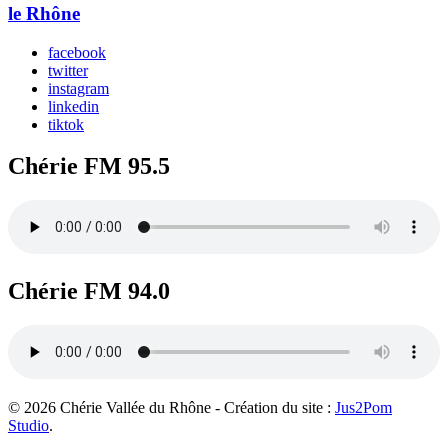
le Rhône
facebook
twitter
instagram
linkedin
tiktok
Chérie FM 95.5
Chérie FM 94.0
© 2026 Chérie Vallée du Rhône - Création du site :
Jus2Pom
Studio
.