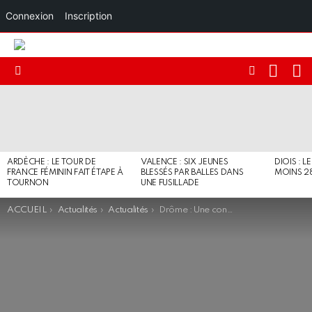
Connexion
Inscription
RECHE
I
FOLLOW
Menu
US
DERNIERS
ARTICLES
ARDÈCHE : LE TOUR DE
VALENCE : SIX JEUNES
DIOIS : L
FRANCE FÉMININ FAIT ÉTAPE À
BLESSÉS PAR BALLES DANS
MOINS 2
TOURNON
UNE FUSILLADE
You are here:
ACCUEIL
Actualités
Actualités
Drôme : Une conductrice alcoolisée frappe un policier