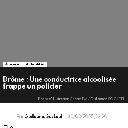
À la une !
Actualités
Drôme : Une conductrice alcoolisée
frappe un policier
Photo d'illustration Chérie FM / Guillaume SOCKEEL
Par
Guillaume Sockeel
30/03/2025, 19:20
Commentaires