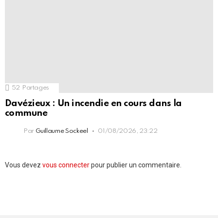
52
Partages
Davézieux : Un incendie en cours dans la
commune
Par
Guillaume Sockeel
01/08/2026, 23:22
Laisser
Vous devez
vous connecter
pour publier un commentaire.
un
commentaire