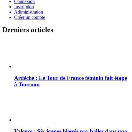
Connexion
Inscription
Adiministration
Créer un compte
Derniers articles
Ardèche : Le Tour de France féminin fait étape
à Tournon
Valence : Six jeunes blessés par balles dans une