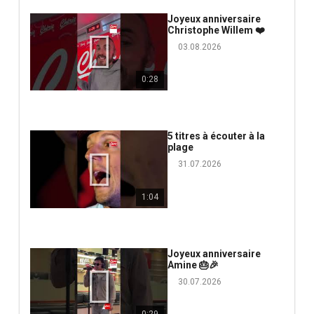
Joyeux anniversaire
Christophe Willem ❤️
03.08.2026
0:28
5 titres à écouter à la
plage
31.07.2026
1:04
Joyeux anniversaire
Amine 🎂🎉
30.07.2026
0:29