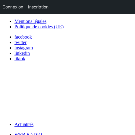
Connexion
Inscription
Mentions légales
Politique de cookies (UE)
facebook
twitter
instagram
linkedin
tiktok
Actualités
WEB RADIO