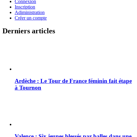
Connexion
Inscription
Adiministration
Créer un compte
Derniers articles
Ardèche : Le Tour de France féminin fait étape
à Tournon
Valence : Six jeunes blessés par balles dans une