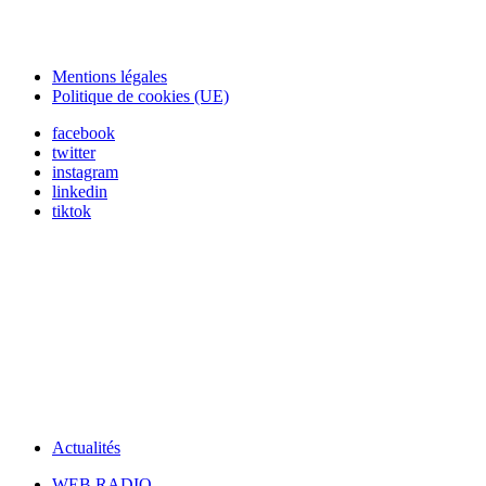
Mentions légales
Politique de cookies (UE)
facebook
twitter
instagram
linkedin
tiktok
Actualités
WEB RADIO