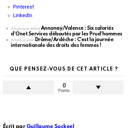
Pinterest
LinkedIn
Annonay/Valence : Six salariés
En
Article précédent
d’Onet Services déboutés par les Prud’hommes
voir
Drôme/Ardèche : C’est la journée
plus
Article suivant
internationale des droits des femmes !
QUE PENSEZ-VOUS DE CET ARTICLE ?
0
Points
Écrit par
Guillaume Sockeel