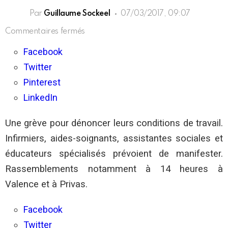
Par
Guillaume Sockeel
07/03/2017, 09:07
sur
Commentaires fermés
Drôme/Ardèche
:
Facebook
Grève
Twitter
du
personnel
Pinterest
hospitalier
aujourd’hui
LinkedIn
Une grève pour dénoncer leurs conditions de travail.
Infirmiers, aides-soignants, assistantes sociales et
éducateurs spécialisés prévoient de manifester.
Rassemblements notamment à 14 heures à
Valence et à Privas.
Facebook
Twitter