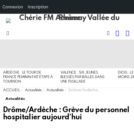
Connexion
Inscription
RECHE
I
FOLLOW
Menu
US
DERNIERS
ARTICLES
ARDÈCHE : LE TOUR DE
VALENCE : SIX JEUNES
DIOIS : L
FRANCE FÉMININ FAIT ÉTAPE À
BLESSÉS PAR BALLES DANS
MOINS 2
TOURNON
UNE FUSILLADE
You are here:
ACCUEIL
Actualités
Actualités
Drôme/Ardèche : Grève du personnel hospitalier aujourd’hui
Actualités
Drôme/Ardèche : Grève du personnel
hospitalier aujourd’hui