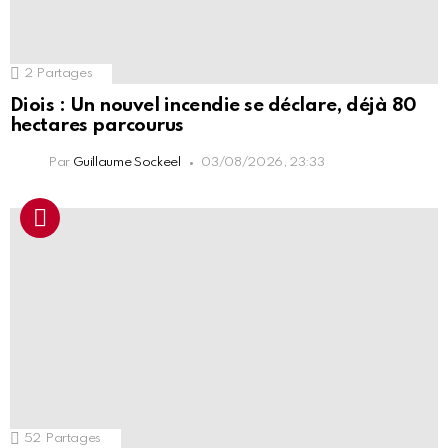
2
Partages
Diois : Un nouvel incendie se déclare, déjà 80
hectares parcourus
Par
Guillaume Sockeel
03/08/2026, 23:33
52
Partages