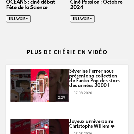
OCÉANS : ciné débat
Ciné Passion : Octobre
Fête de la Science
2024
EN SAVOIR +
EN SAVOIR +
PLUS DE CHÉRIE EN VIDÉO
Séverine Ferrer nous
présente sa collection
de Funko Pop des stars
des années 2000 !
07.08.2026
2:29
Joyeux anniversaire
Christophe Willem ❤️
03.08.2026