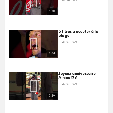
0:28
5 titres à écouter à la
plage
31.07.2026
1:04
Joyeux anniversaire
Amine 🎂🎉
30.07.2026
0:29