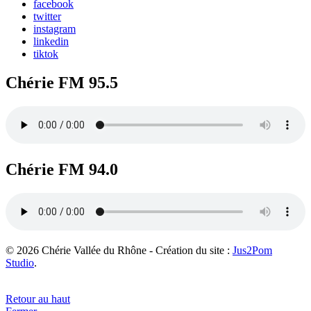
facebook
twitter
instagram
linkedin
tiktok
Chérie FM 95.5
Chérie FM 94.0
© 2026 Chérie Vallée du Rhône - Création du site :
Jus2Pom
Studio
.
Retour au haut