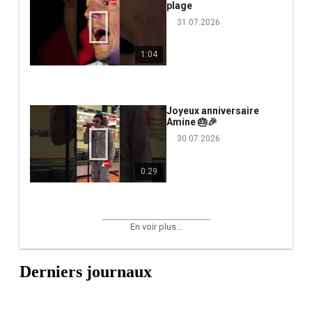
plage
31.07.2026
1:04
Joyeux anniversaire
Amine 🎂🎉
30.07.2026
0:29
En voir plus...
Derniers journaux