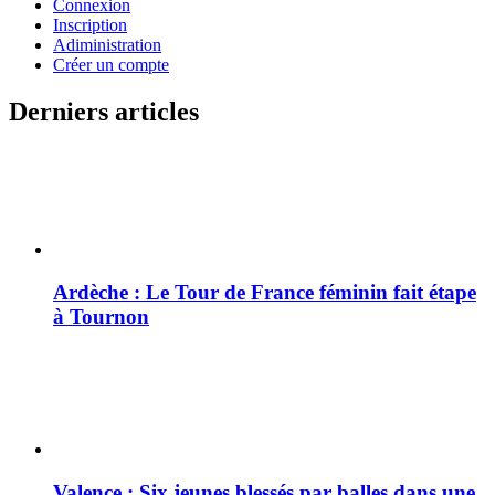
Connexion
Inscription
Adiministration
Créer un compte
Derniers articles
Ardèche : Le Tour de France féminin fait étape
à Tournon
Valence : Six jeunes blessés par balles dans une