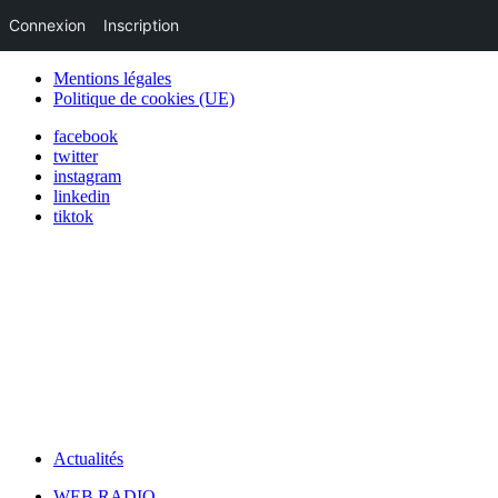
Connexion
Inscription
Mentions légales
Politique de cookies (UE)
facebook
twitter
instagram
linkedin
tiktok
Actualités
WEB RADIO