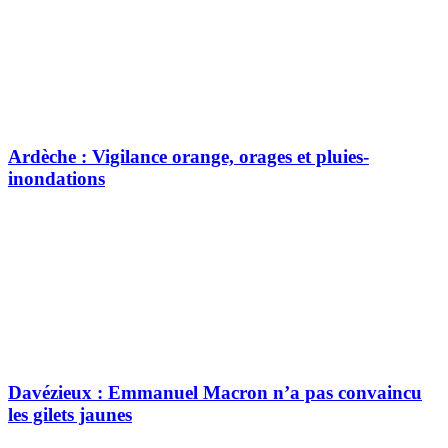
Ardèche : Vigilance orange, orages et pluies-
inondations
Davézieux : Emmanuel Macron n’a pas convaincu
les gilets jaunes