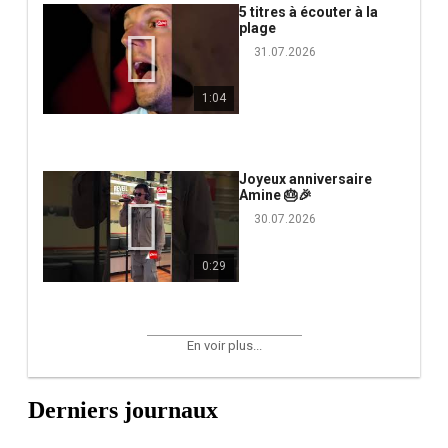
5 titres à écouter à la
plage
31.07.2026
1:04
Joyeux anniversaire
Amine 🎂🎉
30.07.2026
0:29
En voir plus...
Derniers journaux