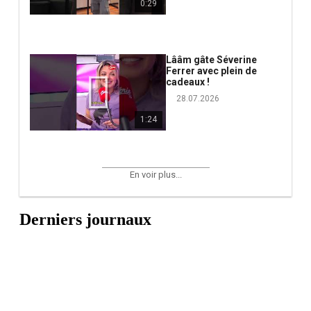
0:29
Lââm gâte Séverine
Ferrer avec plein de
cadeaux !
28.07.2026
1:24
En voir plus...
Derniers journaux