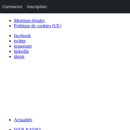
Connexion
Inscription
Mentions légales
Politique de cookies (UE)
facebook
twitter
instagram
linkedin
tiktok
Actualités
WEB RADIO