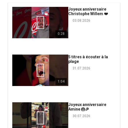
Joyeux anniversaire
Christophe Willem ❤️
03.08.2026
0:28
5 titres à écouter à la
plage
31.07.2026
1:04
Joyeux anniversaire
Amine 🎂🎉
30.07.2026