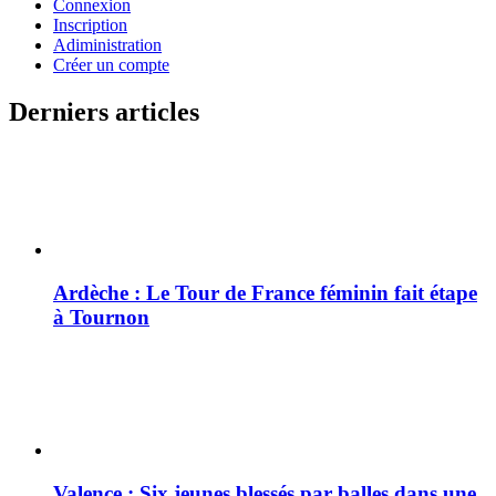
Connexion
Inscription
Adiministration
Créer un compte
Derniers articles
Ardèche : Le Tour de France féminin fait étape
à Tournon
Valence : Six jeunes blessés par balles dans une