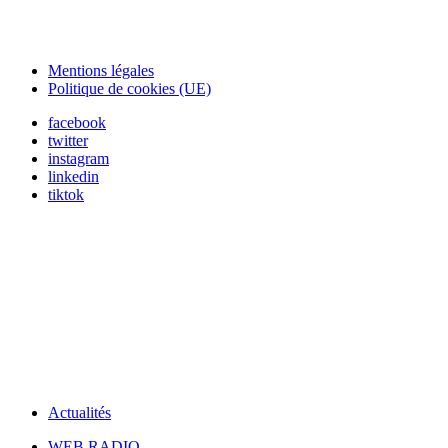
Mentions légales
Politique de cookies (UE)
facebook
twitter
instagram
linkedin
tiktok
Actualités
WEB RADIO