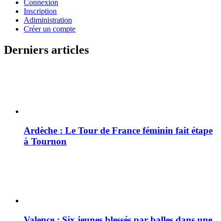
Connexion
Inscription
Adiministration
Créer un compte
Derniers articles
Ardèche : Le Tour de France féminin fait étape
à Tournon
Valence : Six jeunes blessés par balles dans une