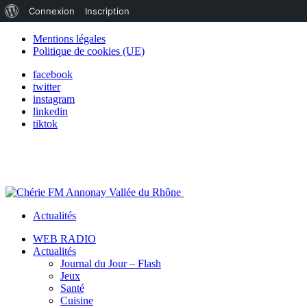
À
Connexion
Inscription
propos
Mentions légales
Politique de cookies (UE)
de
facebook
WordPress
twitter
instagram
linkedin
tiktok
Actualités
WEB RADIO
Actualités
Journal du Jour – Flash
Jeux
Santé
Cuisine