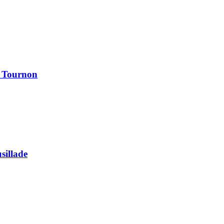
à Tournon
usillade