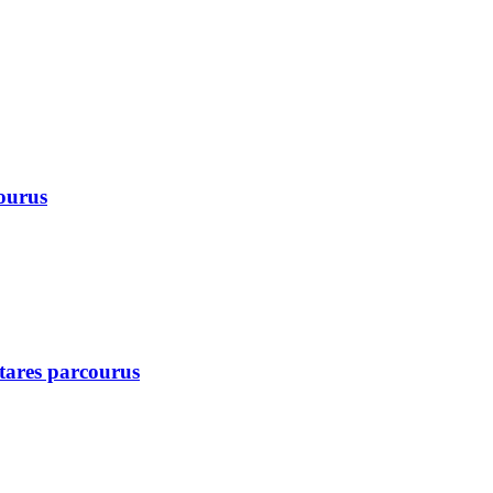
courus
ctares parcourus