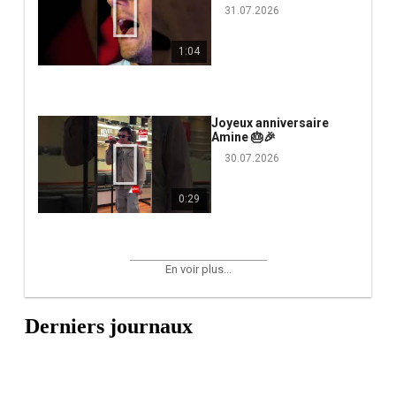
31.07.2026
1:04
Joyeux anniversaire
Amine 🎂🎉
30.07.2026
0:29
En voir plus...
Derniers journaux