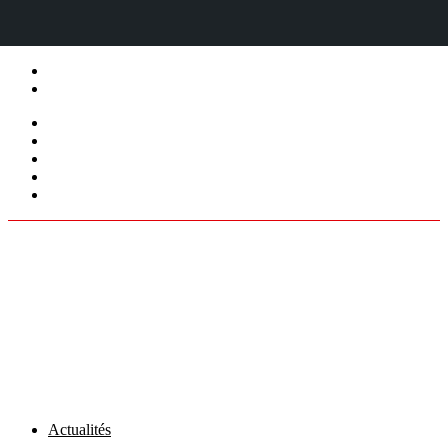
Mentions légales
Politique de cookies (UE)
facebook
twitter
instagram
linkedin
tiktok
Actualités