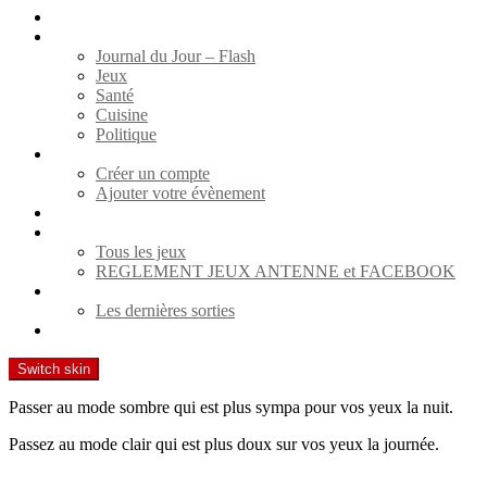
WEB RADIO
Actualités
Journal du Jour – Flash
Jeux
Santé
Cuisine
Politique
Agenda
Créer un compte
Ajouter votre évènement
Spectacles
Jeux
Tous les jeux
REGLEMENT JEUX ANTENNE et FACEBOOK
Cinéma
Les dernières sorties
Contact
Switch skin
Passer au mode sombre qui est plus sympa pour vos yeux la nuit.
Passez au mode clair qui est plus doux sur vos yeux la journée.
Recherche