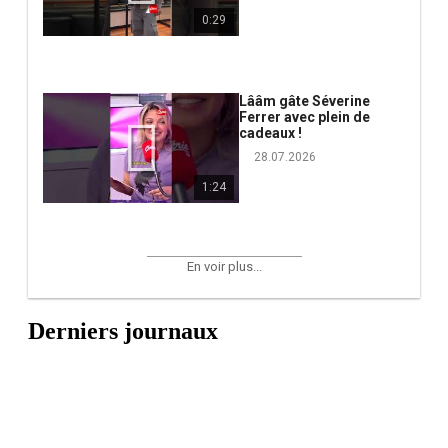
0:29
Lââm gâte Séverine
Ferrer avec plein de
cadeaux !
28.07.2026
1:24
En voir plus...
Derniers journaux