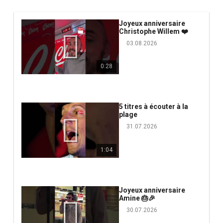
Joyeux anniversaire
Christophe Willem ❤️
03.08.2026
0:28
5 titres à écouter à la
plage
31.07.2026
1:04
Joyeux anniversaire
Amine 🎂🎉
30.07.2026