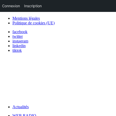
Connexion
Inscription
Mentions légales
Politique de cookies (UE)
facebook
twitter
instagram
linkedin
tiktok
Actualités
WEB RADIO