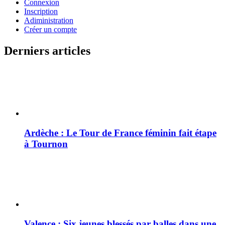
Connexion
Inscription
Adiministration
Créer un compte
Derniers articles
Ardèche : Le Tour de France féminin fait étape
à Tournon
Valence : Six jeunes blessés par balles dans une