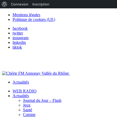
À
Connexion
Inscription
propos
Mentions légales
Politique de cookies (UE)
de
facebook
WordPress
twitter
instagram
linkedin
tiktok
Actualités
WEB RADIO
Actualités
Journal du Jour – Flash
Jeux
Santé
Cuisine