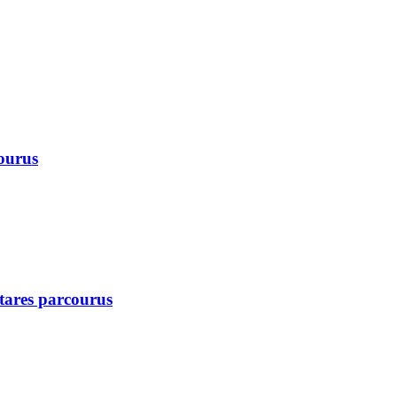
courus
ctares parcourus