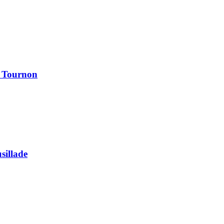
à Tournon
usillade