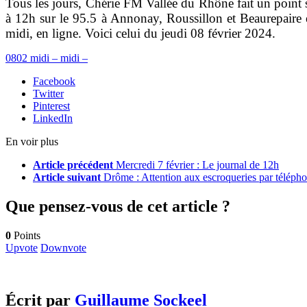
Tous les jours, Chérie FM Vallée du Rhône fait un point su
à 12h sur le 95.5 à Annonay, Roussillon et Beaurepaire 
midi, en ligne. Voici celui du jeudi 08 février 2024.
0802 midi – midi –
Facebook
Twitter
Pinterest
LinkedIn
En voir plus
Article précédent
Mercredi 7 février : Le journal de 12h
Article suivant
Drôme : Attention aux escroqueries par télépho
Que pensez-vous de cet article ?
0
Points
Upvote
Downvote
Écrit par
Guillaume Sockeel