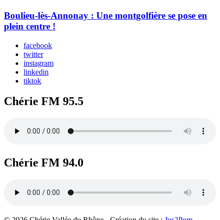
Boulieu-lès-Annonay : Une montgolfière se pose en
plein centre !
facebook
twitter
instagram
linkedin
tiktok
Chérie FM 95.5
Chérie FM 94.0
© 2026 Chérie Vallée du Rhône - Création du site :
Jus2Pom