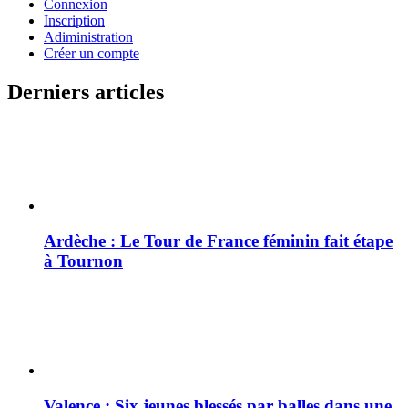
Connexion
Inscription
Adiministration
Créer un compte
Derniers articles
Ardèche : Le Tour de France féminin fait étape
à Tournon
Valence : Six jeunes blessés par balles dans une