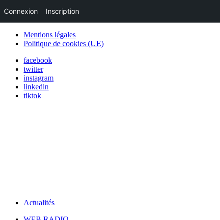
Connexion
Inscription
Mentions légales
Politique de cookies (UE)
facebook
twitter
instagram
linkedin
tiktok
Actualités
WEB RADIO