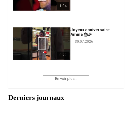
1:04
Joyeux anniversaire
Amine 🎂🎉
30.07.2026
0:29
En voir plus...
Derniers journaux