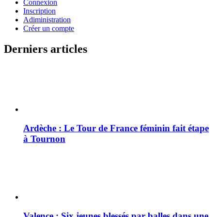
Connexion
Inscription
Adiministration
Créer un compte
Derniers articles
Ardèche : Le Tour de France féminin fait étape
à Tournon
Valence : Six jeunes blessés par balles dans une