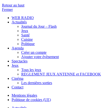
Retour au haut
Fermer
WEB RADIO
Actualités
Journal du Jour – Flash
Jeux
Santé
Cuisine
Politique
Agenda
Créer un compte
Ajouter votre évènement
Spectacles
Jeux
Tous les jeux
REGLEMENT JEUX ANTENNE et FACEBOOK
Cinéma
Les dernières sorties
Contact
Mentions légales
Politique de cookies (UE)
Actualités