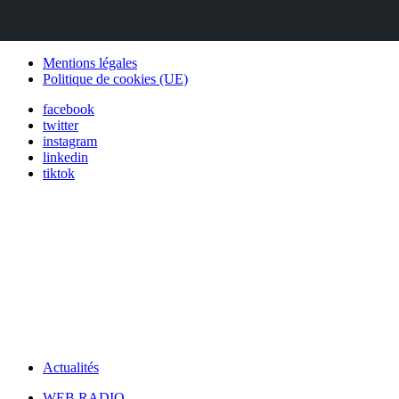
Mentions légales
Politique de cookies (UE)
facebook
twitter
instagram
linkedin
tiktok
Actualités
WEB RADIO