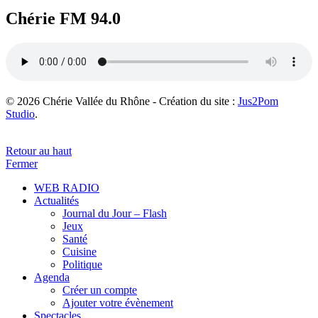
Chérie FM 94.0
© 2026 Chérie Vallée du Rhône - Création du site :
Jus2Pom
Studio
.
Retour au haut
Fermer
WEB RADIO
Actualités
Journal du Jour – Flash
Jeux
Santé
Cuisine
Politique
Agenda
Créer un compte
Ajouter votre évènement
Spectacles