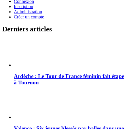
Connexion
Inscription
Adiministration
Créer un compte
Derniers articles
Ardèche : Le Tour de France féminin fait étape
à Tournon
Valence : Six jeunes blessés par balles dans une