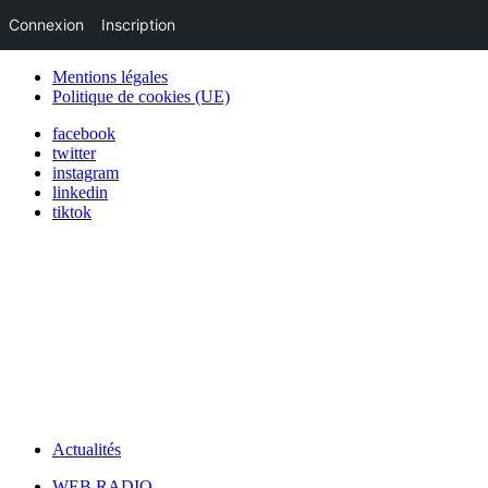
Connexion
Inscription
Mentions légales
Politique de cookies (UE)
facebook
twitter
instagram
linkedin
tiktok
Actualités
WEB RADIO