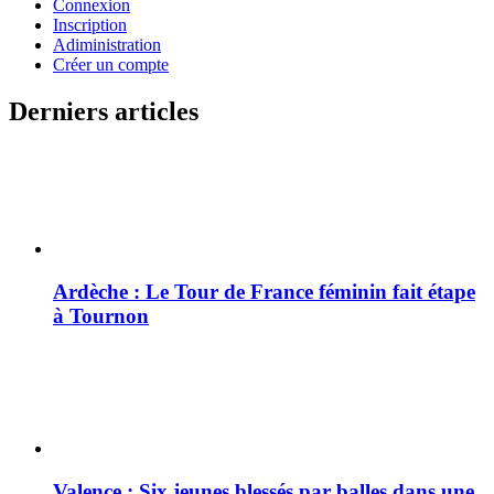
Connexion
Inscription
Adiministration
Créer un compte
Derniers articles
Ardèche : Le Tour de France féminin fait étape
à Tournon
Valence : Six jeunes blessés par balles dans une