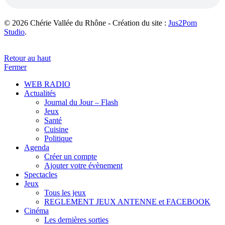
© 2026 Chérie Vallée du Rhône - Création du site :
Jus2Pom
Studio
.
Retour au haut
Fermer
WEB RADIO
Actualités
Journal du Jour – Flash
Jeux
Santé
Cuisine
Politique
Agenda
Créer un compte
Ajouter votre évènement
Spectacles
Jeux
Tous les jeux
REGLEMENT JEUX ANTENNE et FACEBOOK
Cinéma
Les dernières sorties