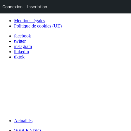
Connexion
Inscription
Mentions légales
Politique de cookies (UE)
facebook
twitter
instagram
linkedin
tiktok
Actualités
WEB RADIO