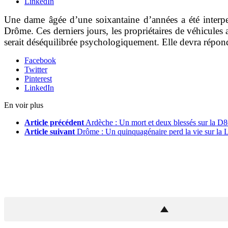
LinkedIn
Une dame âgée d’une soixantaine d’années a été interpe
Drôme. Ces derniers jours, les propriétaires de véhicules 
serait déséquilibrée psychologiquement. Elle devra répondre 
Facebook
Twitter
Pinterest
LinkedIn
En voir plus
Article précédent
Ardèche : Un mort et deux blessés sur la D
Article suivant
Drôme : Un quinquagénaire perd la vie sur la 