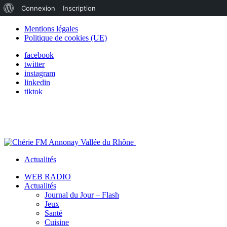
À
Connexion
Inscription
propos
Mentions légales
Politique de cookies (UE)
de
facebook
WordPress
twitter
instagram
linkedin
tiktok
Actualités
WEB RADIO
Actualités
Journal du Jour – Flash
Jeux
Santé
Cuisine