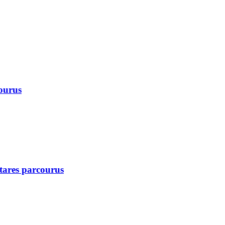
courus
ctares parcourus