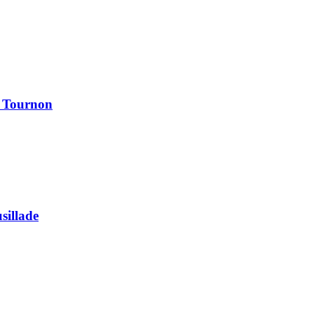
à Tournon
usillade