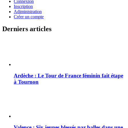
Connexion
Inscription
Adiministration
Créer un compte
Derniers articles
Ardèche : Le Tour de France féminin fait étape
à Tournon
Valence : Six jeunes blessés par balles dans une