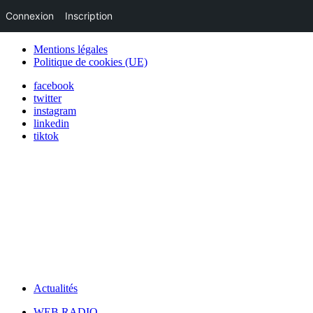
Connexion
Inscription
Mentions légales
Politique de cookies (UE)
facebook
twitter
instagram
linkedin
tiktok
Actualités
WEB RADIO