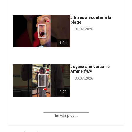
5 titres à écouter à la
plage
31.07.2026
1:04
Joyeux anniversaire
Amine 🎂🎉
30.07.2026
0:29
En voir plus...