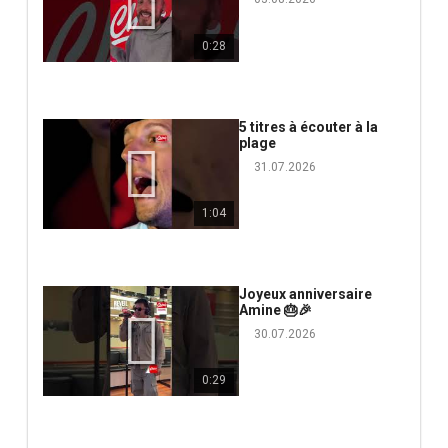
0:28
5 titres à écouter à la
plage
31.07.2026
1:04
Joyeux anniversaire
Amine 🎂🎉
30.07.2026
0:29