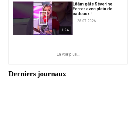
Lââm gâte Séverine
Ferrer avec plein de
cadeaux !
28.07.2026
1:24
En voir plus...
Derniers journaux