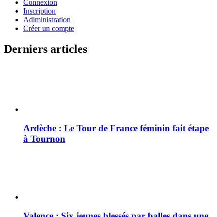
Connexion
Inscription
Adiministration
Créer un compte
Derniers articles
Ardèche : Le Tour de France féminin fait étape
à Tournon
Valence : Six jeunes blessés par balles dans une