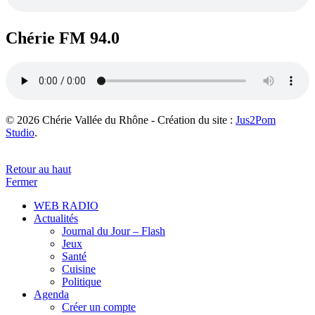
Chérie FM 94.0
© 2026 Chérie Vallée du Rhône - Création du site :
Jus2Pom
Studio
.
Retour au haut
Fermer
WEB RADIO
Actualités
Journal du Jour – Flash
Jeux
Santé
Cuisine
Politique
Agenda
Créer un compte