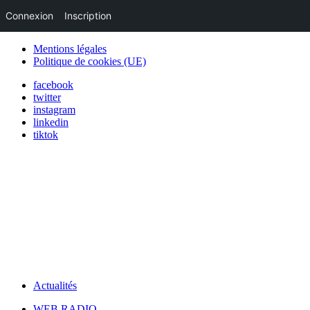
Connexion
Inscription
Mentions légales
Politique de cookies (UE)
facebook
twitter
instagram
linkedin
tiktok
Actualités
WEB RADIO