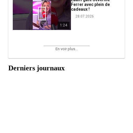
Ferrer avec plein de
cadeaux !
28.07.2026
1:24
En voir plus...
Derniers journaux