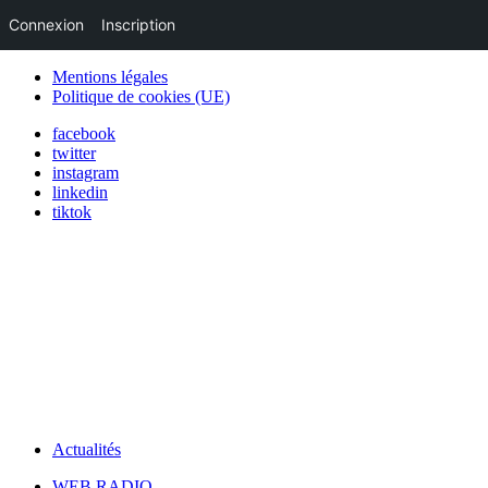
Connexion
Inscription
Mentions légales
Politique de cookies (UE)
facebook
twitter
instagram
linkedin
tiktok
Actualités
WEB RADIO