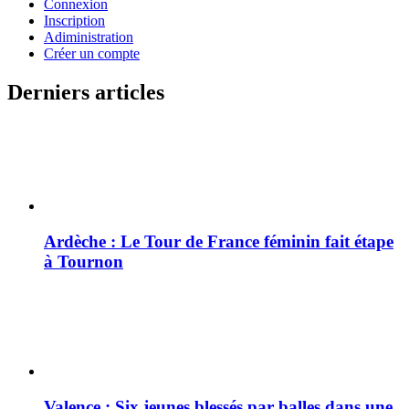
Connexion
Inscription
Adiministration
Créer un compte
Derniers articles
Ardèche : Le Tour de France féminin fait étape
à Tournon
Valence : Six jeunes blessés par balles dans une