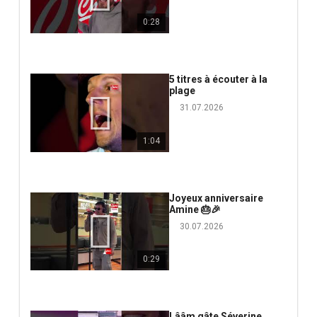
0:28
5 titres à écouter à la
plage
31.07.2026
1:04
Joyeux anniversaire
Amine 🎂🎉
30.07.2026
0:29
Lââm gâte Séverine