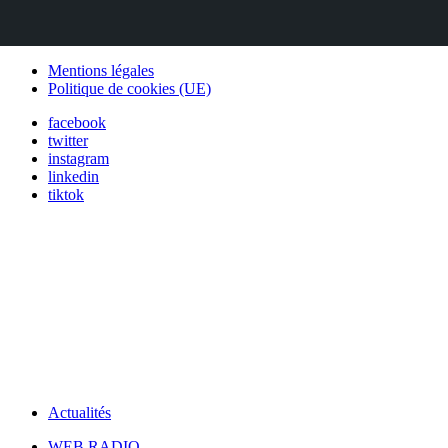
Mentions légales
Politique de cookies (UE)
facebook
twitter
instagram
linkedin
tiktok
Actualités
WEB RADIO