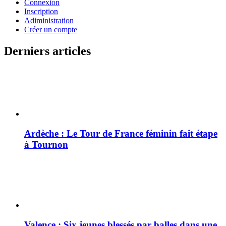
Connexion
Inscription
Adiministration
Créer un compte
Derniers articles
Ardèche : Le Tour de France féminin fait étape
à Tournon
Valence : Six jeunes blessés par balles dans une