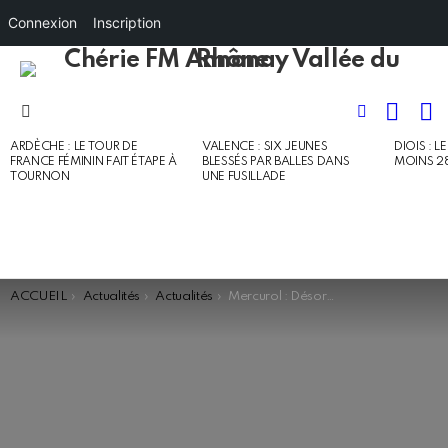
Connexion
Inscription
RECHE
I
FOLLOW
Menu
US
ARDÈCHE : LE TOUR DE
VALENCE : SIX JEUNES
DIOIS : L
DERNIERS
FRANCE FÉMININ FAIT ÉTAPE À
BLESSÉS PAR BALLES DANS
MOINS 2
ARTICLES
TOURNON
UNE FUSILLADE
You are here:
ACCUEIL
Actualités
Actualités
Mercurol : Désorientée et à contresens sur l’A7