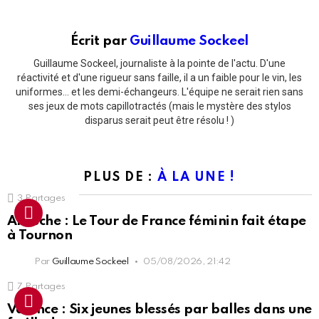
Écrit par
Guillaume Sockeel
Guillaume Sockeel, journaliste à la pointe de l'actu. D'une
réactivité et d'une rigueur sans faille, il a un faible pour le vin, les
uniformes... et les demi-échangeurs. L'équipe ne serait rien sans
ses jeux de mots capillotractés (mais le mystère des stylos
disparus serait peut être résolu ! )
PLUS DE :
À LA UNE !
3
Partages
Ardèche : Le Tour de France féminin fait étape
à Tournon
Par
Guillaume Sockeel
05/08/2026, 21:42
7
Partages
Valence : Six jeunes blessés par balles dans une