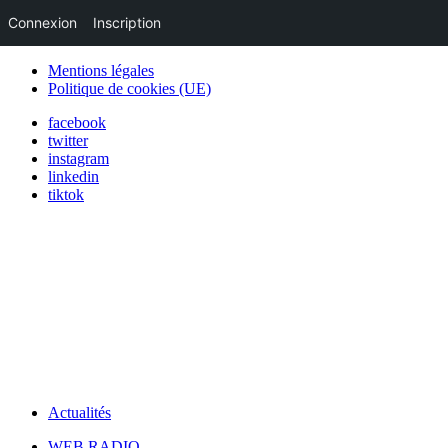
Connexion
Inscription
Mentions légales
Politique de cookies (UE)
facebook
twitter
instagram
linkedin
tiktok
Actualités
WEB RADIO