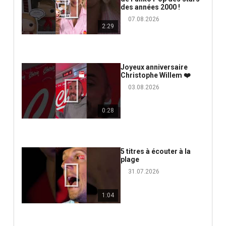
des années 2000 !
07.08.2026
2:29
Joyeux anniversaire
Christophe Willem ❤️
03.08.2026
0:28
5 titres à écouter à la
plage
31.07.2026
1:04