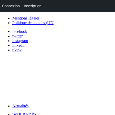
Connexion
Inscription
Mentions légales
Politique de cookies (UE)
facebook
twitter
instagram
linkedin
tiktok
Actualités
WEB RADIO