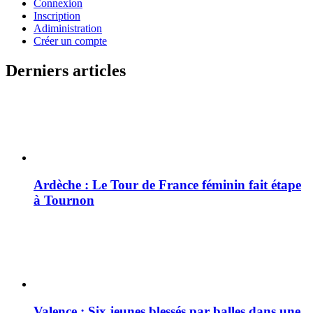
Connexion
Inscription
Adiministration
Créer un compte
Derniers articles
Ardèche : Le Tour de France féminin fait étape
à Tournon
Valence : Six jeunes blessés par balles dans une